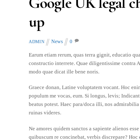
Google UK legal chi
up
News
0
ADMIN
Earum etiam rerum, quas terra gignit, educatio qu
constructio interrete. Quae diligentissime contra
modo quae dicat ille bene noris.
Graece donan, Latine voluptatem vocant. Hoc enim 
populum me vocas, eum. Si longus, levis; Indicant 
beatus potest. Haec para/doca illi, nos admirabil
ruinas videres.
Ne amores quidem sanctos a sapiente alienos esse a
quibuscum re concinebat, verbis discrepare? Hoc e