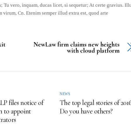
; Tu vero, inquam, ducas licet, si sequetur; At certe gravius. Il
irum, Cn. Etenim semper illud extra est, quod arte
xit
NewLaw firm claims new heights
with cloud platform
NEWS
 files notice of
The top legal stories of 2016
n to appoint
Do you have others?
rators