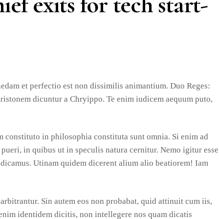
ef exits for tech start-
aedam et perfectio est non dissimilis animantium. Duo Reges:
 Aristonem dicuntur a Chryippo. Te enim iudicem aequum puto,
constituto in philosophia constituta sunt omnia. Si enim ad
pueri, in quibus ut in speculis natura cernitur. Nemo igitur esse
ia dicamus. Utinam quidem dicerent alium alio beatiorem! Iam
rbitrantur. Sin autem eos non probabat, quid attinuit cum iis,
nim identidem dicitis, non intellegere nos quam dicatis