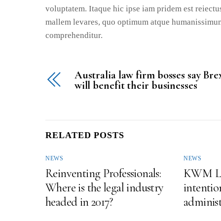
voluptatem. Itaque hic ipse iam pridem est reiectus
mallem levares, quo optimum atque humanissimum v
comprehenditur.
Australia law firm bosses say Bre
will benefit their businesses
RELATED POSTS
NEWS
NEWS
Reinventing Professionals:
KWM LLP
Where is the legal industry
intentio
headed in 2017?
administ